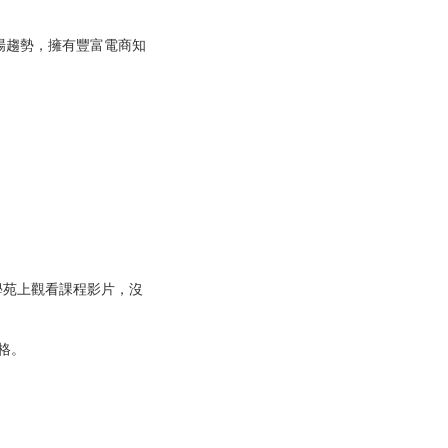
市場趨勢，擁有豐富電商知
學苑上觀看課程影片，沒
格。