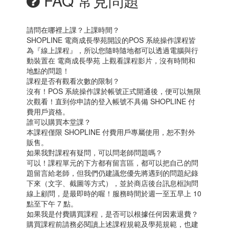
FAQ 常見問題
請問在哪裡上課？上課時間？
SHOPLINE 電商成長學苑開設的POS 系統操作課程皆
為『線上課程』，所以您隨時隨地都可以透過電腦與行
動裝置在 電商成長學苑 上觀看課程影片，沒有時間和
地點的問題！
課程是否有觀看次數的限制？
沒有！POS 系統操作課於帳號正式開通後，便可以無限
次觀看！直到你申請的登入帳號不具備 SHOPLINE 付
費用戶資格。
誰可以購買本堂課？
本課程僅限 SHOPLINE 付費用戶專屬使用，恕不對外
販售。
如果我對課程有疑問，可以問老師問題嗎？
可以！課程單元的下方都有留言區，都可以把自己的問
題留言給老師，但我們仍建議您優先將遇到的問題紀錄
下來（文字、截圖等方式），並於商店後台訊息框詢問
線上顧問，是最即時的喔！服務時間於週一至五早上 10
點至下午 7 點。
如果我是付費購買課程，是否可以根據任何因素退費？
購買課程前請務必閱讀上述課程規範及學苑規範，也建