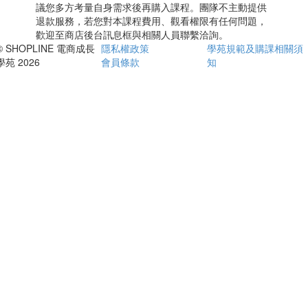
議您多方考量自身需求後再購入課程。團隊不主動提供
退款服務，若您對本課程費用、觀看權限有任何問題，
歡迎至商店後台訊息框與相關人員聯繫洽詢。
© SHOPLINE 電商成長
隱私權政策
學苑規範及購課相關須
學苑 2026
會員條款
知